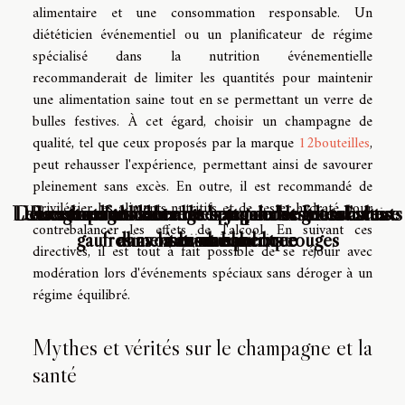
alimentaire et une consommation responsable. Un
diététicien événementiel ou un planificateur de régime
spécialisé dans la nutrition événementielle
recommanderait de limiter les quantités pour maintenir
une alimentation saine tout en se permettant un verre de
bulles festives. À cet égard, choisir un champagne de
qualité, tel que ceux proposés par la marque
12bouteilles
,
peut rehausser l'expérience, permettant ainsi de savourer
pleinement sans excès. En outre, il est recommandé de
privilégier les aliments nutritifs et de rester hydraté pour
Les régimes alimentaires spéciaux et les substituts
Douceur pour l’hiver : recette de beignets à cuire
Les avantages santé de manger des frites cuites
Recette d’un d’aliment bon pour le moral : les
Les bienfaits des algues japonaises dans une
contrebalancer les effets de l'alcool. En suivant ces
gaufres avoines et haricots rouges
dans la cuisine ibérique
alimentation équilibrée
à la maison
sans huile
directives, il est tout à fait possible de se réjouir avec
modération lors d'événements spéciaux sans déroger à un
régime équilibré.
Mythes et vérités sur le champagne et la
santé