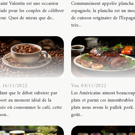
aint Valentin est une occasion
Communément appelée plancha
iale pour les couples de célébrer
espagnole, la plancha est un mo
our. Quoi de mieux que de...
de cuisson originaire de l’Espagn
très...
. 16/11/2022
Ven. 04/11/2022
ant que le débat subsiste par
Les Américains aiment beaucoup
ort au moment idéal de la
plats et parmi ces innombrables
née où consommer le café, cette
plats nous avons le pullek pork.
son...
goût...