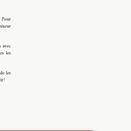
. Pour
mixeur
s avec
es les
de les
t !