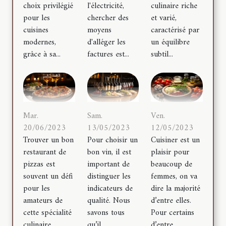
l'électricité,
culinaire riche
choix privilégié
chercher des
et varié,
pour les
moyens
caractérisé par
cuisines
d'alléger les
un équilibre
modernes,
factures est...
subtil...
grâce à sa...
Mar.
Sam.
Ven.
20/06/2023
13/05/2023
12/05/2023
Trouver un bon
Pour choisir un
Cuisiner est un
restaurant de
bon vin, il est
plaisir pour
pizzas est
important de
beaucoup de
souvent un défi
distinguer les
femmes, on va
pour les
indicateurs de
dire la majorité
amateurs de
qualité. Nous
d’entre elles.
cette spécialité
savons tous
Pour certains
culinaire...
qu’il...
d’entre...