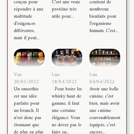
conçus pour
C’est une vraie
contient de
répondre à une
protéine très
nombreux
multitude
utile pour...
bienfaits pour
d’exigences
l’organisme
différentes,
humain. C’est...
mais il peut...
Ven.
Lun.
Lun.
20/05/2022
18/04/2022
04/04/2022
Un smoothie
Pour boire les
Avoir une belle
est une idée
whisky haut de
cuisine, c’est
parfaite pour
gamme, il faut
bien, mais avoir
un brunch. Il
une certaine
une cuisine
n’est donc pas
élégance. Vous
convenablement
étonnant que
ne devez pas le
équipée, c’est
de plus en plus
faire en...
encore...