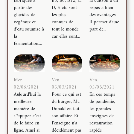
fabriquée à
B5, B6, B12, C,
la cuisson d’un
partir des
D, E etc sont
repas a bien
glucides de
les plus
des avantages.
végétaux et
connues de
Il permet d’une
d’eau soumise à
tout le monde,
part de...
la
car elles sont...
fermentation....
Mer.
Ven.
Ven.
02/06/2021
05/03/2021
05/03/2021
Aujourd’hui la
Pour ce qui est
En ces temps
meilleure
du burger, Mc
de pandémie,
manière de
Donald en fait
les grandes
s’équiper c’est
son affaire. Et
enseignes de
de le faire en
l’enseigne n’a
restauration
ligne. Ainsi si
décidément pas
rapide