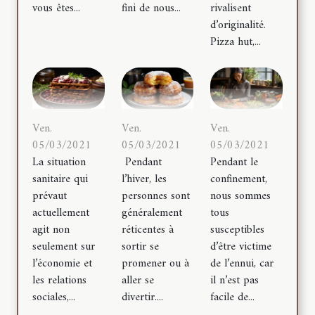
vous êtes...
fini de nous...
rivalisent
d’originalité.
Pizza hut,...
Ven.
Ven.
Ven.
05/03/2021
05/03/2021
05/03/2021
La situation
Pendant
Pendant le
sanitaire qui
l’hiver, les
confinement,
prévaut
personnes sont
nous sommes
actuellement
généralement
tous
agit non
réticentes à
susceptibles
seulement sur
sortir se
d’être victime
l’économie et
promener ou à
de l’ennui, car
les relations
aller se
il n’est pas
sociales,...
divertir....
facile de...