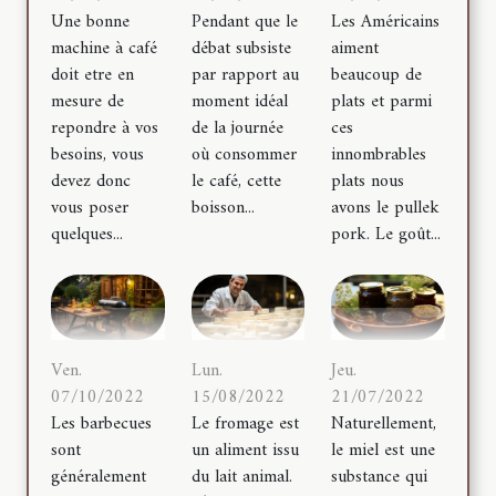
Une bonne
Pendant que le
Les Américains
machine à café
débat subsiste
aiment
doit etre en
par rapport au
beaucoup de
mesure de
moment idéal
plats et parmi
repondre à vos
de la journée
ces
besoins, vous
où consommer
innombrables
devez donc
le café, cette
plats nous
vous poser
boisson...
avons le pullek
quelques...
pork. Le goût...
Ven.
Lun.
Jeu.
07/10/2022
15/08/2022
21/07/2022
Les barbecues
Le fromage est
Naturellement,
sont
un aliment issu
le miel est une
généralement
du lait animal.
substance qui