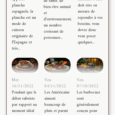
de santé, de
plancha
doit etre en
bien-être animal
espagnole, la
mesure de
et
plancha est un
repondre à vos
d’environnement,
mode de
besoins, vous
un nombre
cuisson
devez donc
croissant de
originaire de
vous poser
personnes...
l’Espagne et
quelques...
très...
Mer.
Ven.
Ven.
16/11/2022
04/11/2022
07/10/2022
Pendant que le
Les Américains
Les barbecues
débat subsiste
aiment
sont
par rapport au
beaucoup de
généralement
moment idéal
plats et parmi
conçus pour