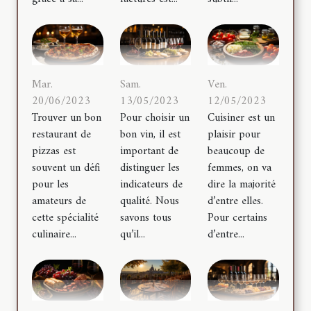
Mar.
Sam.
Ven.
20/06/2023
13/05/2023
12/05/2023
Trouver un bon
Pour choisir un
Cuisiner est un
restaurant de
bon vin, il est
plaisir pour
pizzas est
important de
beaucoup de
souvent un défi
distinguer les
femmes, on va
pour les
indicateurs de
dire la majorité
amateurs de
qualité. Nous
d’entre elles.
cette spécialité
savons tous
Pour certains
culinaire...
qu’il...
d’entre...