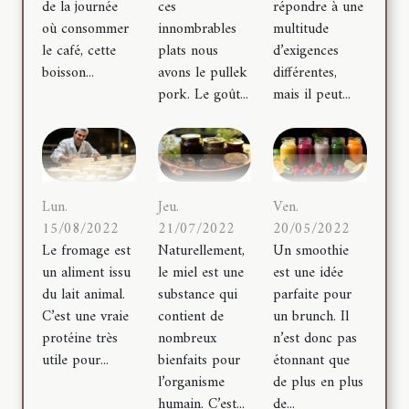
de la journée
ces
répondre à une
où consommer
innombrables
multitude
le café, cette
plats nous
d’exigences
boisson...
avons le pullek
différentes,
pork. Le goût...
mais il peut...
Lun.
Jeu.
Ven.
15/08/2022
21/07/2022
20/05/2022
Le fromage est
Naturellement,
Un smoothie
un aliment issu
le miel est une
est une idée
du lait animal.
substance qui
parfaite pour
C’est une vraie
contient de
un brunch. Il
protéine très
nombreux
n’est donc pas
utile pour...
bienfaits pour
étonnant que
l’organisme
de plus en plus
humain. C’est...
de...