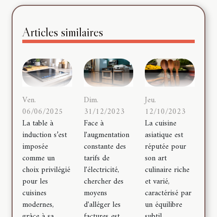
Articles similaires
Dim.
Jeu.
Ven.
31/12/2023
12/10/2023
06/06/2025
Face à
La cuisine
La table à
l'augmentation
asiatique est
induction s’est
constante des
réputée pour
imposée
tarifs de
son art
comme un
l'électricité,
culinaire riche
choix privilégié
chercher des
et varié,
pour les
moyens
caractérisé par
cuisines
d'alléger les
un équilibre
modernes,
factures est...
subtil...
grâce à sa...