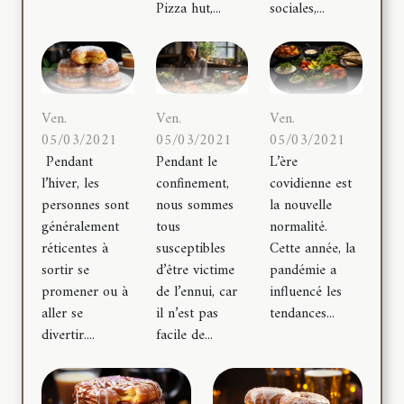
Pizza hut,...
sociales,...
Ven.
Ven.
Ven.
05/03/2021
05/03/2021
05/03/2021
Pendant
Pendant le
L’ère
l’hiver, les
confinement,
covidienne est
personnes sont
nous sommes
la nouvelle
généralement
tous
normalité.
réticentes à
susceptibles
Cette année, la
sortir se
d’être victime
pandémie a
promener ou à
de l’ennui, car
influencé les
aller se
il n’est pas
tendances...
divertir....
facile de...