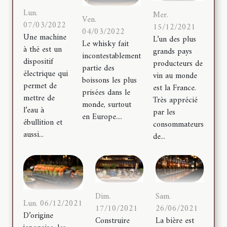
Lun.
Mer.
Ven.
07/03/2022
15/12/2021
04/03/2022
Une machine
L’un des plus
Le whisky fait
à thé est un
grands pays
incontestablement
dispositif
producteurs de
partie des
électrique qui
vin au monde
boissons les plus
permet de
est la France.
prisées dans le
mettre de
Très apprécié
monde, surtout
l’eau à
par les
en Europe....
ébullition et
consommateurs
aussi...
de...
Dim.
Sam.
Lun. 06/12/2021
17/10/2021
26/06/2021
D’origine
Construire
La bière est