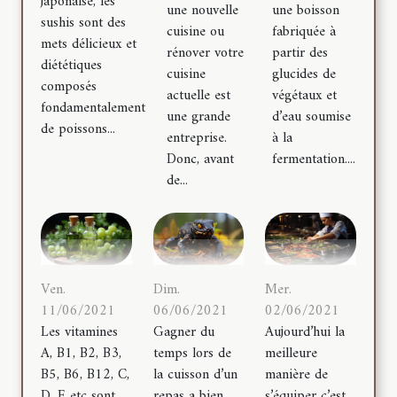
japonaise, les
une nouvelle
une boisson
sushis sont des
cuisine ou
fabriquée à
mets délicieux et
rénover votre
partir des
diététiques
cuisine
glucides de
composés
actuelle est
végétaux et
fondamentalement
une grande
d’eau soumise
de poissons...
entreprise.
à la
Donc, avant
fermentation....
de...
Ven.
Dim.
Mer.
11/06/2021
06/06/2021
02/06/2021
Les vitamines
Gagner du
Aujourd’hui la
A, B1, B2, B3,
temps lors de
meilleure
B5, B6, B12, C,
la cuisson d’un
manière de
D, E etc sont
repas a bien
s’équiper c’est