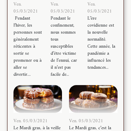
Ven.
Ven.
Ven.
05/03/2021
05/03/2021
05/03/2021
Pendant
Pendant le
L’ère
l’hiver, les
confinement,
covidienne est
personnes sont
nous sommes
la nouvelle
généralement
tous
normalité.
réticentes à
susceptibles
Cette année, la
sortir se
d’être victime
pandémie a
promener ou à
de l’ennui, car
influencé les
aller se
il n’est pas
tendances...
divertir....
facile de...
Ven. 05/03/2021
Ven. 05/03/2021
Le Mardi gras, à la veille
Le Mardi gras, c’est la