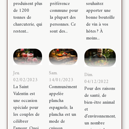
produisent plus
préférence
souhaitez
de 1200
commune pour
apporter une
tonnes de
la plupart des
bonne bouteille
charcuterie, qui
personnes. Ce
de vin à vos
restent...
sont des...
hôtes ? À
moins...
Jeu.
Sam.
Dim.
02/02/2023
14/01/2023
04/12/2022
La Saint
Communément
Pour des raisons
Valentin est
appelée
de santé, de
une occasion
plancha
bien-être animal
spéciale pour
espagnole, la
et
les couples de
plancha est un
d’environnement,
célébrer
mode de
un nombre
l’amour. Quoi
cuisson