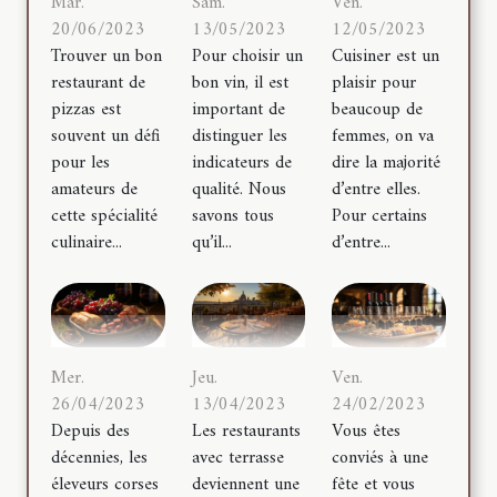
Mar.
Sam.
Ven.
20/06/2023
13/05/2023
12/05/2023
Trouver un bon
Pour choisir un
Cuisiner est un
restaurant de
bon vin, il est
plaisir pour
pizzas est
important de
beaucoup de
souvent un défi
distinguer les
femmes, on va
pour les
indicateurs de
dire la majorité
amateurs de
qualité. Nous
d’entre elles.
cette spécialité
savons tous
Pour certains
culinaire...
qu’il...
d’entre...
Mer.
Jeu.
Ven.
26/04/2023
13/04/2023
24/02/2023
Depuis des
Les restaurants
Vous êtes
décennies, les
avec terrasse
conviés à une
éleveurs corses
deviennent une
fête et vous