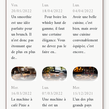
Ven.
Lun.
Lun.
20/05/2022
18/04/2022
04/04/2022
Un smoothie
Pour boire les
Avoir une belle
est une idée
whisky haut de
cuisine, c’est
parfaite pour
gamme, il faut
bien, mais avoir
un brunch. Il
une certaine
une cuisine
n’est donc pas
élégance. Vous
convenablement
étonnant que
ne devez pas le
équipée, c’est
de plus en plus
faire en...
encore...
de...
Mer.
Lun.
Mer.
16/03/2022
07/03/2022
15/12/2021
La machine à
Une machine à
L’un des plus
café Pixie a
thé est un
grands pays