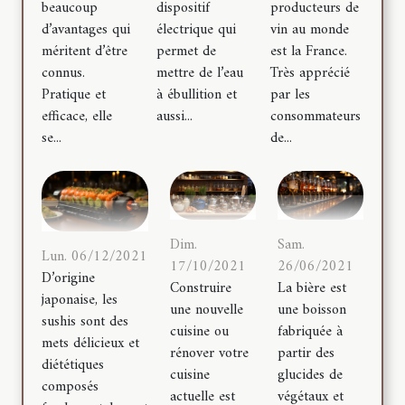
beaucoup
dispositif
producteurs de
d’avantages qui
électrique qui
vin au monde
méritent d’être
permet de
est la France.
connus.
mettre de l’eau
Très apprécié
Pratique et
à ébullition et
par les
efficace, elle
aussi...
consommateurs
se...
de...
Dim.
Sam.
Lun. 06/12/2021
17/10/2021
26/06/2021
D’origine
Construire
La bière est
japonaise, les
une nouvelle
une boisson
sushis sont des
cuisine ou
fabriquée à
mets délicieux et
rénover votre
partir des
diététiques
cuisine
glucides de
composés
actuelle est
végétaux et