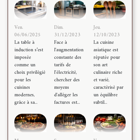
Dim.
Jeu.
Ven.
31/12/2023
12/10/2023
06/06/2025
Face à
La cuisine
La table à
l'augmentation
asiatique est
induction s’est
constante des
réputée pour
imposée
tarifs de
son art
comme un
l'électricité,
culinaire riche
choix privilégié
chercher des
et varié,
pour les
moyens
caractérisé par
cuisines
d'alléger les
un équilibre
modernes,
factures est...
subtil...
grâce à sa...