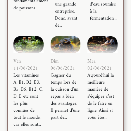
fondamentalement
une grande
d’eau soumise
de poissons...
entreprise.
à la
Donc, avant
fermentation....
de...
Ven.
Dim.
Mer.
11/06/2021
06/06/2021
02/06/2021
Les vitamines
Gagner du
Aujourd’hui la
A, B1, B2, B3,
temps lors de
meilleure
B5, B6, B12, C,
la cuisson d’un
manière de
D, E etc sont
repas a bien
s’équiper c’est
les plus
des avantages.
de le faire en
connues de
Il permet d’une
ligne. Ainsi si
tout le monde,
part de...
vous êtes...
car elles sont...