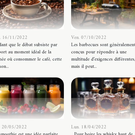
. 16/11/2022
Ven. 07/10/2022
ant que le débat subsiste par
Les barbecues sont généralemen
ort au moment idéal de la
conçus pour répondre à une
née où consommer le café, cette
multitude d’exigences différentes
son...
mais il peut...
. 20/05/2022
Lun. 18/04/2022
moothie est une idée parfaite
Pour boire les whisky haut de