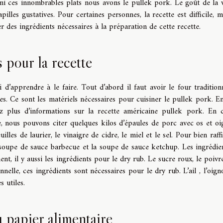
i ces innombrables plats nous avons le pullek pork. Le goût de la 
apilles gustatives. Pour certaines personnes, la recette est difficile, m
ler des ingrédients nécessaires à la préparation de cette recette.
 pour la recette
i d’apprendre à le faire. Tout d’abord il faut avoir le four traditionn
tes. Ce sont les matériels nécessaires pour cuisiner le pullek pork. E
z plus d’informations sur la recette américaine pullek pork. En 
e, nous pouvons citer quelques kilos d’épaules de porc avec os et oi
illes de laurier, le vinaigre de cidre, le miel et le sel. Pour bien raff
 soupe de sauce barbecue et la soupe de sauce ketchup. Les ingrédie
t, il y aussi les ingrédients pour le dry rub. Le sucre roux, le poivre
elle, ces ingrédients sont nécessaires pour le dry rub. L’ail , l’oigno
 utiles.
 papier alimentaire