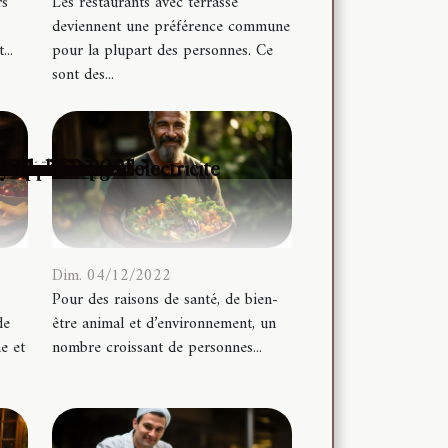
rs
Les restaurants avec terrasse
deviennent une préférence commune
...
pour la plupart des personnes. Ce
sont des...
otre facture d'électricité
 le confinement ?
 cuisine en 2025
haricots rouges
ouver à Paris ?
sine asiatiques
n blinder ?
 cuisine ?
ctrique ?
anquille.
rendre ?
andre ?
maison
K2 ?
da ?
ixie
y !
ien
?
?
Dim. 04/12/2022
Pour des raisons de santé, de bien-
de
être animal et d’environnement, un
e et
nombre croissant de personnes...