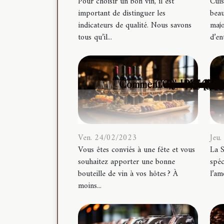
Pour choisir un bon vin, il est
Cuis
important de distinguer les
beau
indicateurs de qualité. Nous savons
majo
tous qu’il...
d’ent
Comment choisir les appa
Cuisine confine
Guide complet 
Recette d’un 
Quels sont le
L'innovation 
Blinder s
Quels us
Quel ty
Équipez
Le cho
Quels
Douc
Po
Qu
Le
N
C
Ven. 24/02/2023
Jeu
Vous êtes conviés à une fête et vous
La S
souhaitez apporter une bonne
spéc
bouteille de vin à vos hôtes ? À
l’am
moins...