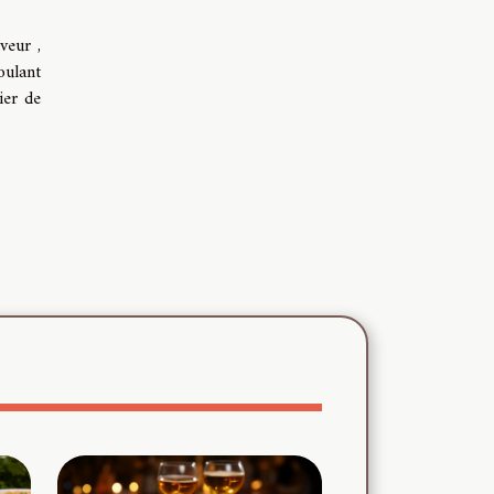
veur ,
oulant
ier de