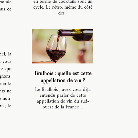
en terme de cocktails sont un
viande
cycle. Le rétro, même du côté
ais ce
des...
el, la
n vous
ce qui
Brulhois : quelle est cette
gnons.
appellation de vin ?
iner la
Le Brulhois ; avez-vous déjà
nts ne
entendu parler de cette
 noir,
appellation de vin du sud-
n , la
ouest de la France ...